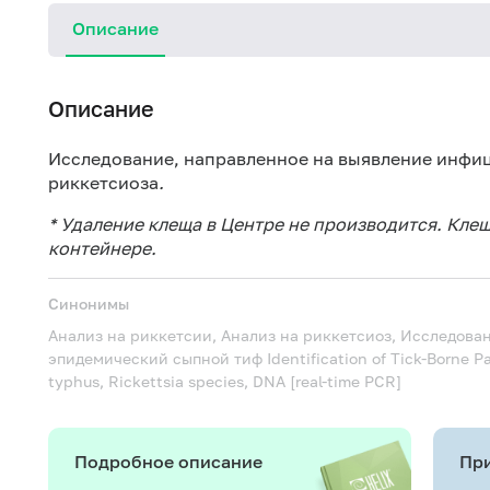
Описание
Описание
Исследование, направленное на выявление инфи
риккетсиоза
.
* Удаление клеща в Центре не производится. Кле
контейнере.
Синонимы
Анализ на риккетсии, Анализ на риккетсиоз, Исследова
эпидемический сыпной тиф
Identification of Tick-Borne P
typhus, Rickettsia species, DNA [real-time PCR]
Подробное описание
При