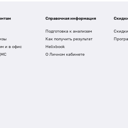
ентам
Справочная информация
Скидки
Подготовка к анализам
Скидки
изы
Как получить результат
Програ
ом и в офис
Helixbook
ДМС
О Личном кабинете