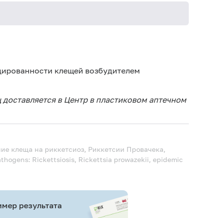
цированности клещей возбудителем
щ доставляется в Центр в пластиковом аптечном
ние клеща на риккетсиоз, Риккетсии Провачека,
athogens: Rickettsiosis, Rickettsia prowazekii, epidemic
мер результата