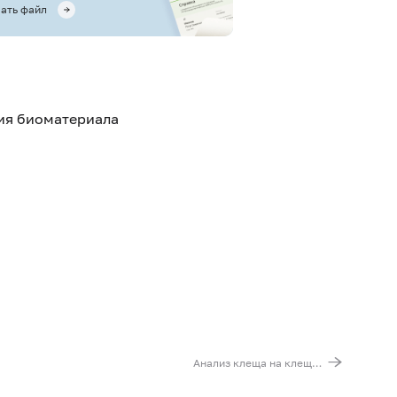
ать файл
тия биоматериала
Анализ клеща на клещевой энцефалит