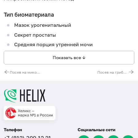
Тип биоматериала
Мазок урогенитальный
Секрет простаты
Средняя порция утренней мочи
Показать все ↓
Посев на микоплазмы (Mycoplasma hominis) с определением чувствительности к антибиотикам (при титре 1х10^4 и выше)
Посев на грибы (Candida spp.) с подбором антимикотических препаратов
Телефон
Социальные сети
+7 (812) 309 12 21