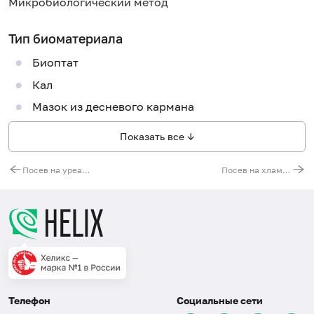
Микробиологический метод
Тип биоматериала
Биоптат
Кал
Мазок из десневого кармана
Показать все ↓
Посев на уреаплазмы (Ureaplasma spp.) с определением чувствительности к антибиотикам (при титре 1х10^4 и выше)
Посев на хламидии (Chlamydia trachomatis)
Телефон
Социальные сети