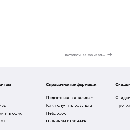
Гистологическое исследование гинекологического материала (биопсия шейки матки, влагалища, вульвы (слизистая), пайпель-биопсия эндометрия, соскобы полости матки, соскобы цервикального канала, образования (полипы)
ентам
Справочная информация
Скидки
Подготовка к анализам
Скидки
изы
Как получить результат
Програ
ом и в офис
Helixbook
ДМС
О Личном кабинете