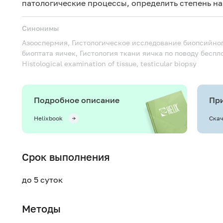
патологические процессы, определить степень н
Синонимы
Азооспермия, Гистологическое исследование биопсийног
биоптата яичек, Гистология ткани яичка по поводу бесп
Histological examination of tissue, testicular biopsy
Подробное описание
При
Helixbook
Скач
Срок выполнения
до 5 суток
Методы