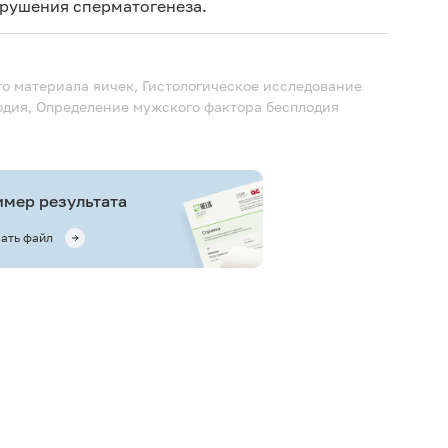
арушения сперматогенеза.
о материала яичек, Гистологическое исследование
лодия, Определение мужского фактора бесплодия
мер результата
ать файл