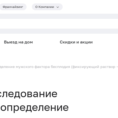
Франчайзинг
О Компании
Выезд на дом
Скидки и акции
деление мужского фактора бесплодия (фиксирующий раствор –
следование
 определение