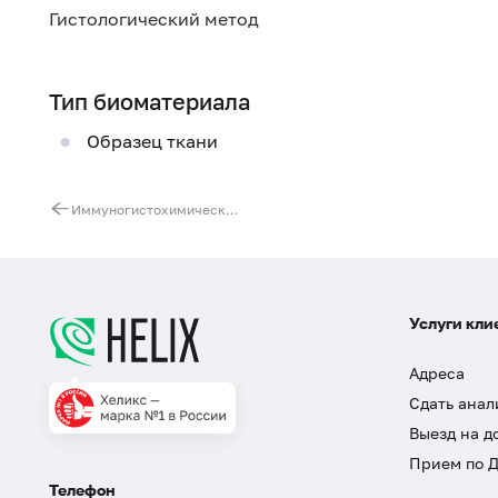
Гистологический метод
Тип биоматериала
Образец ткани
Иммуногистохимическое исследование клинического материала (с использованием 1 антитела)
Услуги кли
Адреса
Сдать анал
Выезд на д
Прием по 
Телефон