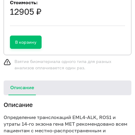
Стоимость:
12905 ₽
В корзину
Взятие биоматериала одного типа для разных
анализов оплачивается один раз.
Описание
Описание
Определение транслокаций
EML
4-
ALK
,
ROS
1 и
утраты 14-го экзона гена
MET
рекомендовано всем
пациентам с местно-распространенным и