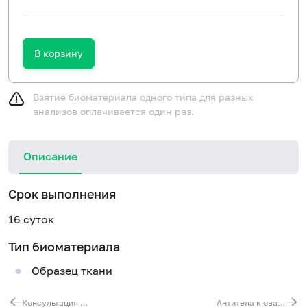
В корзину
Взятие биоматериала одного типа для разных
анализов оплачивается один раз.
Описание
Срок выполнения
16 суток
Тип биоматериала
Образец ткани
Консультация биопсийного (операционного) материала любой группы сложности (второе мнение – пересмотр гистологических препаратов 11 и более стекол)
Антитела к овариальным (текальным) антигенам