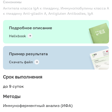
Синонимы
Антитела класса IgA к глиадину, Иммуноглобулины класса А
к глиадину
Anti-gliadin A, Antigluten Antibodies, IgA
Подробное описание
Helixbook
Пример результата
Скачать файл
Срок выполнения
до 9 суток
Методы
Иммуноферментный анализ (ИФА)