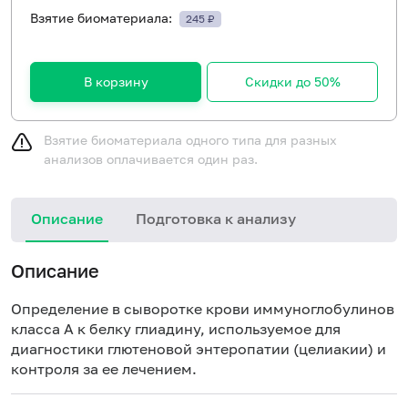
Взятие биоматериала:
245 ₽
В корзину
Скидки до 50%
Взятие биоматериала одного типа для разных
анализов оплачивается один раз.
Описание
Подготовка к анализу
Н
Описание
Определение в сыворотке крови иммуноглобулинов
класса А к белку глиадину, используемое для
диагностики глютеновой энтеропатии (
целиакии
) и
контроля за ее лечением.