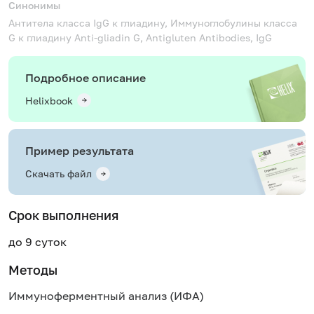
Синонимы
Антитела класса IgG к глиадину, Иммуноглобулины класса
G к глиадину
Anti-gliadin G, Antigluten Antibodies, IgG
Подробное описание
Helixbook
Пример результата
Скачать файл
Срок выполнения
до 9 суток
Методы
Иммуноферментный анализ (ИФА)