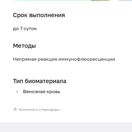
Срок выполнения
до 7 суток
Методы
Непрямая реакция иммунофлюоресценции
Тип биоматериала
Венозная кровь
Антитела к стероидпродуцирующим клеткам надпочечника