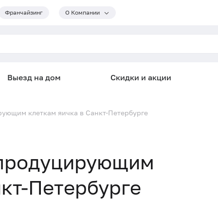
Франчайзинг
О Компании
Выезд на дом
Скидки и акции
рующим клеткам яичка в Санкт-Петербурге
дпродуцирующим
нкт-Петербурге