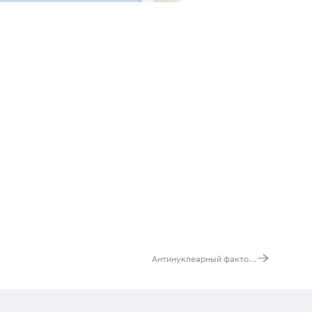
Антинуклеарный фактор на HEp-2-клетках, IgG