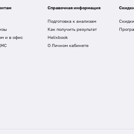
ентам
Справочная информация
Скидки
Подготовка к анализам
Скидки
изы
Как получить результат
Програ
ом и в офис
Helixbook
ДМС
О Личном кабинете