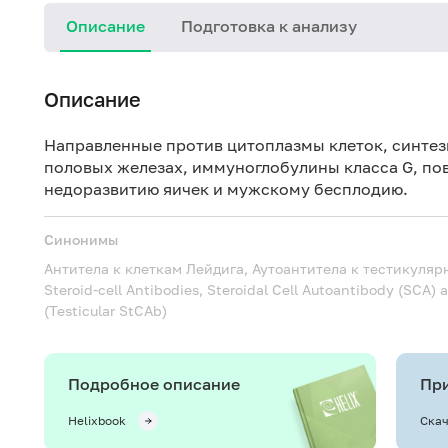
Описание
Подготовка к анализу
Описание
Направленные против цитоплазмы клеток, синте
половых железах, иммуноглобулины класса G, п
недоразвитию яичек и мужскому бесплодию.
Синонимы
Антитела к клеткам Лейдига, Аутоантитела к тестикул
Steroid-cell Antibodies, Steroidal Cell Autoantibody (SCA) a
(Testicular StCAb)
Подробное описание
При
Helixbook
Скач