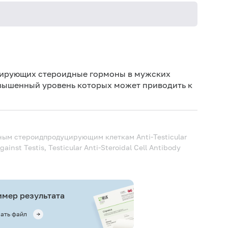
Не кури
зирующих стероидные гормоны в мужских
овышенный уровень которых может приводить к
ярным стероидпродуцирующим клеткам
Anti-Testicular
gainst Testis, Testicular Anti-Steroidal Cell Antibody
мер результата
ать файл