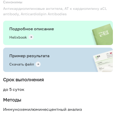
Синонимы
Антикардиолипиновые антитела, АТ к кардиолипину
aCL
antibody, Anticardiolipin Antibodies
Подробное описание
Helixbook
Пример результата
Скачать файл
Срок выполнения
до 5 суток
Методы
Иммунохемилюминесцентный анализ