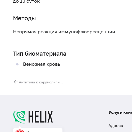
до 10 суток
Методы
Непрямая реакция иммунофлюоресценции
Тип биоматериала
Венозная кровь
Антитела к кардиолипину, IgG и IgM
Услуги кли
Адреса