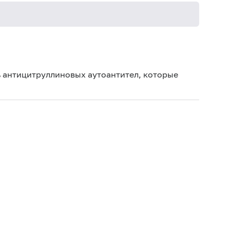
Не кури
 антицитруллиновых аутоантител, которые