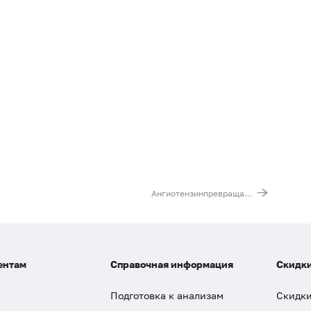
Ангиотензинпревращающий фермент сыворотки
ентам
Справочная информация
Скидки
Подготовка к анализам
Скидки