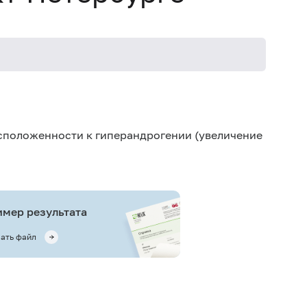
сположенности к гиперандрогении (увеличение
мер результата
ать файл