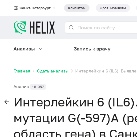
Санкт-Петербург
Клиентам
Организациям
Анализы
Запись к врачу
Главная
Сдать анализы
Интерлейкин 6 (IL6). Выявле
Анализ
18-057
Интерлейкин 6 (IL6
мутации G(-597)A (
область гена) в Сан