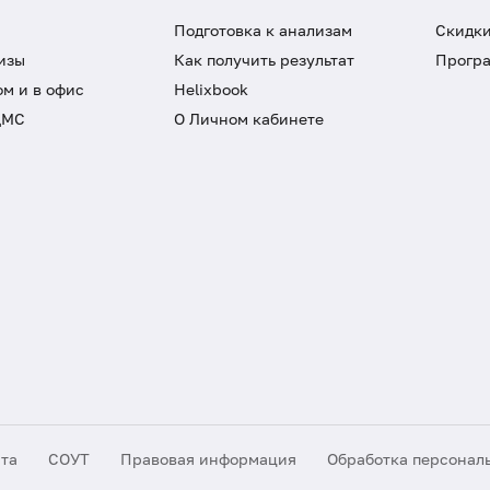
Подготовка к анализам
Скидки
изы
Как получить результат
Програ
ом и в офис
Helixbook
ДМС
О Личном кабинете
йта
СОУТ
Правовая информация
Обработка персонал