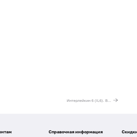
Интерлейкин 6 (IL6). Выявление мутации G(-572)C (регуляторная область гена)
ентам
Справочная информация
Скидки