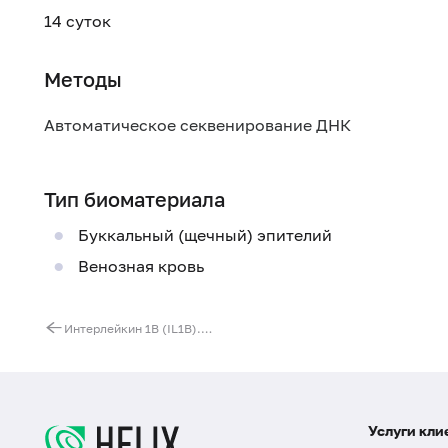
14 суток
Методы
Автоматическое секвенирование ДНК
Тип биоматериала
Буккальный (щечный) эпителий
Венозная кровь
Интерлейкин 1B (IL1B). Выявление мутации C3953T (нарушение синтеза белка)
Услуги кли