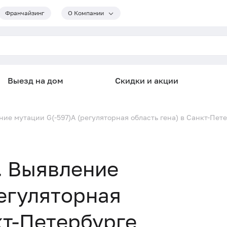
Франчайзинг
О Компании
Выезд на дом
Скидки и акции
ние мутации G(-597)A (регуляторная область гена) в Санкт-Пет
). Выявление
регуляторная
кт-Петербурге