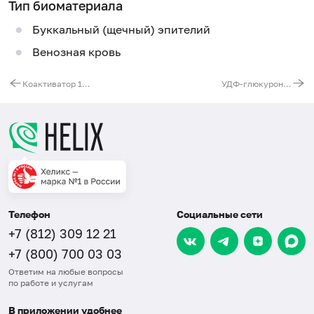
Тип биоматериала
Буккальный (щечный) эпителий
Венозная кровь
Коактиватор 1-альфа-рецептора, активируемого пролифераторами пероксисом, гамма (PPARGC1A). Выявление мутации G1444A (Gly482Ser)
УДФ-глюкуронозил трансфераза 1A1 (UGT1A1). Выявление мутации (TA)6/7 (регуляторная область гена)
Телефон
Социальные сети
+7 (812) 309 12 21
+7 (800) 700 03 03
Ответим на любые вопросы
по работе и услугам
В приложении удобнее