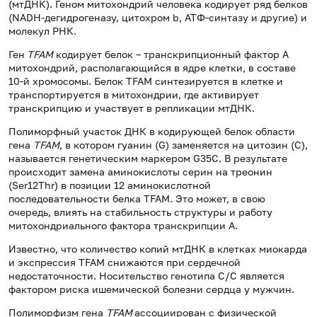
(мтДНК). Геном митохондрий человека кодирует ряд белков
(NADH-дегидрогеназу, цитохром b, АТФ-синтазу и другие) и
молекул РНК.
Ген
TFAM
кодирует белок – транскрипционный фактор А
митохондрий, располагающийся в ядре клетки, в составе
10-й хромосомы. Белок TFAM синтезируется в клетке и
транспортируется в митохондрии, где активирует
транскрипцию и участвует в репликации мтДНК.
Полиморфный участок ДНК в кодирующей белок области
гена
TFAM
, в котором гуанин (G) заменяется на цитозин (С),
называется генетическим маркером G35C. В результате
происходит замена аминокислоты серин на треонин
(Ser12Thr) в позиции 12 аминокислотной
последовательности белка TFAM. Это может, в свою
очередь, влиять на стабильность структуры и работу
митохондриального фактора транскрипции А.
Известно, что количество копий мтДНК в клетках миокарда
и экспрессия TFAM снижаются при сердечной
недостаточности. Носительство генотипа С/С является
фактором риска ишемической болезни сердца у мужчин.
Полиморфизм гена
TFAM
ассоциирован с физической