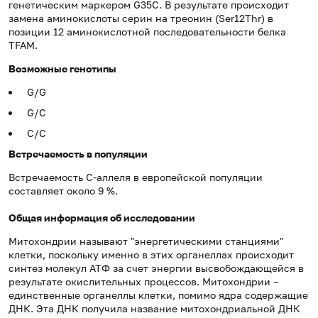
генетическим маркером G35C. В результате происходит
замена аминокислоты серин на треонин (Ser12Thr) в
позиции 12 аминокислотной последовательности белка
TFAM.
Возможные генотипы
G/G
G/С
С/С
Встречаемость в популяции
Встречаемость С-аллеля в европейской популяции
составляет около 9 %.
Общая информация об исследовании
Митохондрии называют "энергетическими станциями"
клетки, поскольку именно в этих органеллах происходит
синтез молекул АТФ за счет энергии высвобождающейся в
результате окислительных процессов. Митохондрии –
единственные органеллы клетки, помимо ядра содержащие
ДНК. Эта ДНК получила название митохондриальной ДНК