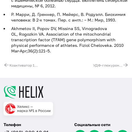
с ишемической болезнью сердца. Бюллетень сибирской
медицины, № 6, 2012.
Р. Марри, Д. Греннер, П. Мейерс, В. Родуэлл. Биохимия
человека: В 2-х томах. Пер. с англ.: – М.: Мир, 1993.
Akhmetov II, Popov DV, Missina SS, Vinogradova
OL, Rogozkin VA. Association of the mitochondrial
transcription factor (TFAM) gene polymorphism with
physical performance of athletes. Fiziol Cheloveka. 2010
Mar-Apr;36(2):121–5.
Коактиватор 1-альфа-рецептора, активируемого пролифераторами пероксисом, гамма (PPARGC1A). Выявление мутации G1444A (Gly482Ser)
УДФ-глюкуронозил трансфераза 1A1 (UGT1A1). Выявление мутации (TA)6/7 (регуляторная область гена)
Телефон
Социальные сети