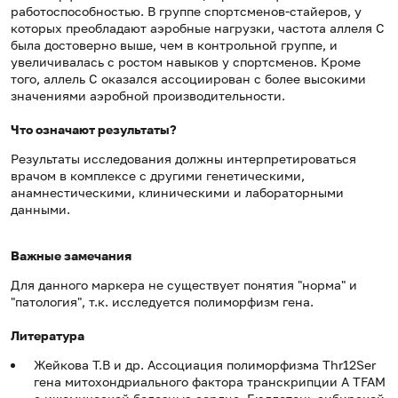
работоспособностью. В группе спортсменов-стайеров, у
которых преобладают аэробные нагрузки, частота аллеля С
была достоверно выше, чем в контрольной группе, и
увеличивалась с ростом навыков у спортсменов. Кроме
того, аллель С оказался ассоциирован с более высокими
значениями аэробной производительности.
Что означают результаты?
Результаты исследования должны интерпретироваться
врачом в комплексе с другими генетическими,
анамнестическими, клиническими и лабораторными
данными.
Важные замечания
Для данного маркера не существует понятия "норма" и
"патология", т.к. исследуется полиморфизм гена.
Литература
Жейкова Т.В и др. Ассоциация полиморфизма Thr12Ser
гена митохондриального фактора транскрипции А TFAM