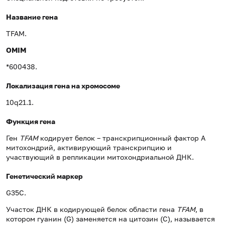
Название гена
TFAM.
OMIM
*600438.
Локализация гена на хромосоме
10q21.1.
Функция гена
Ген
TFAM
кодирует белок – транскрипционный фактор А
митохондрий, активирующий транскрипцию и
участвующий в репликации митохондриальной ДНК.
Генетический маркер
G35C.
Участок ДНК в кодирующей белок области гена
TFAM
, в
котором гуанин (G) заменяется на цитозин (С), называется