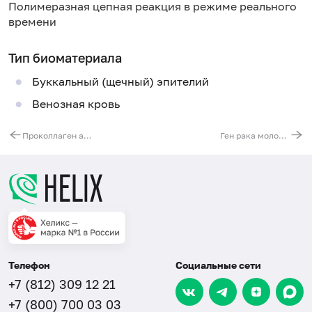
Полимеразная цепная реакция в режиме реального
времени
Тип биоматериала
Буккальный (щечный) эпителий
Венозная кровь
Проколлаген а-1 (COL1A1). Выявление мутации G1245T
Ген рака молочной железы 1 (BRCA1). Выявление мутации 3875delGTCT (нарушение структуры белка)
Телефон
Социальные сети
+7 (812) 309 12 21
+7 (800) 700 03 03