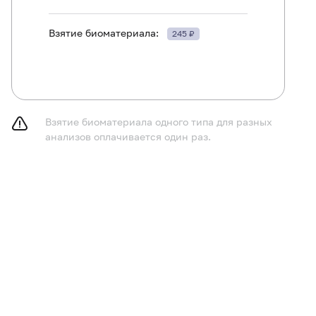
Взятие биоматериала:
245 ₽
Взятие биоматериала одного типа для разных
анализов оплачивается один раз.
ям в возрасте до 1 года не принимать пищу в течение 
ям в возрасте от 1 до 5 лет не принимать пищу в течени
принимать пищу в течение 8 часов до исследования, м
у.
лностью исключить (по согласованию с врачом) прием 
ение 24 часов перед исследованием.
ключить физическое и эмоциональное перенапряжение в
следования.