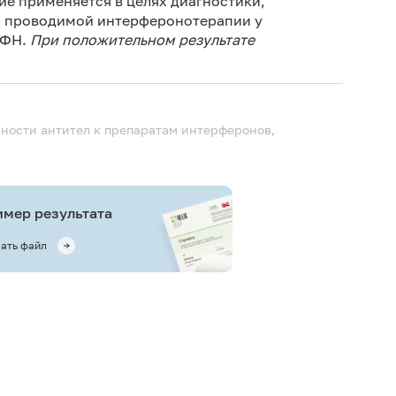
ие применяется в целях диагностики,
Не 
и проводимой интерферонотерапии у
ИФН.
При положительном результате
ности антител к препаратам интерферонов,
мер результата
ать файл