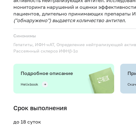
активность нейтрализующих антител. Исследован
мониторинга нарушений и оценки эффективност
пациентов, длительно принимающих препараты 
("обнаружено") выдается количество антител.
Синонимы
Гепатиты, ИФН-нАТ, Определение нейтрализующей актив
Рассеянный склероз
ИФНβ-1α
Подробное описание
При
Helixbook
Скач
Срок выполнения
до 18 суток