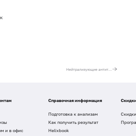
ок
Нейтрализующие антитела к препаратам интерферона бета-1b
ентам
Справочная информация
Скидки
Подготовка к анализам
Скидки
изы
Как получить результат
Програ
ом и в офис
Helixbook