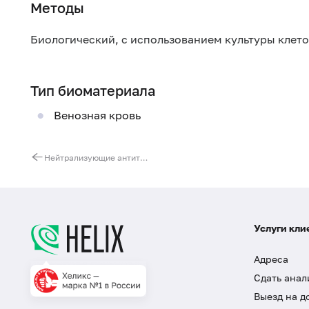
Методы
Биологический, с использованием культуры клет
Тип биоматериала
Венозная кровь
Нейтрализующие антитела к препаратам интерферона-гамма
Услуги кли
Адреса
Сдать анал
Выезд на д