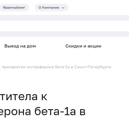
Франчайзинг
О Компании
Выезд на дом
Скидки и акции
 препаратам интерферона бета-1a в Санкт-Петербурге
титела к
рона бета-1a в