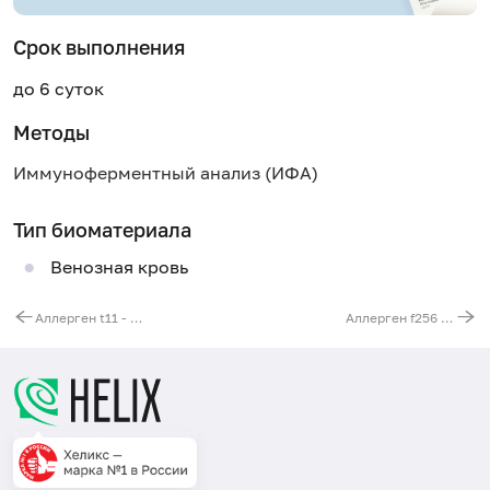
Срок выполнения
до 6 суток
Методы
Иммуноферментный анализ (ИФА)
Тип биоматериала
Венозная кровь
Аллерген t11 - платан, IgE
Аллерген f256 - орех грецкий, IgE