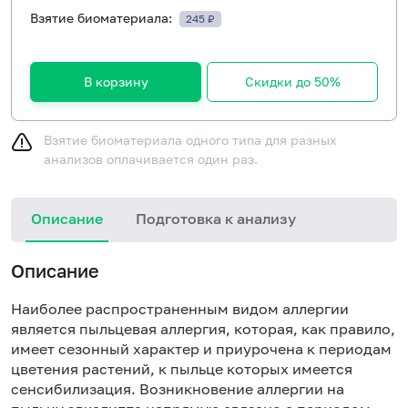
Взятие биоматериала:
245 ₽
В корзину
Скидки до 50%
Взятие биоматериала одного типа для разных
анализов оплачивается один раз.
Описание
Подготовка к анализу
Н
Описание
Наиболее распространенным видом аллергии
является пыльцевая аллергия, которая, как правило,
имеет сезонный характер и приурочена к периодам
цветения растений, к пыльце которых имеется
сенсибилизация. Возникновение аллергии на