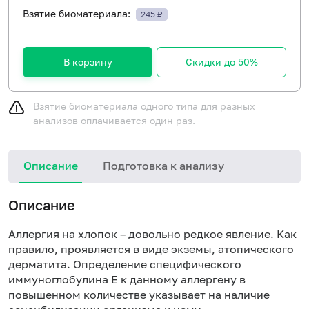
Взятие биоматериала:
245 ₽
В корзину
Скидки до 50%
Взятие биоматериала одного типа для разных
анализов оплачивается один раз.
Описание
Подготовка к анализу
Н
Описание
Аллергия на хлопок – довольно редкое явление. Как
правило, проявляется в виде экземы, атопического
дерматита. Определение специфического
иммуноглобулина Е к данному аллергену в
повышенном количестве указывает на наличие