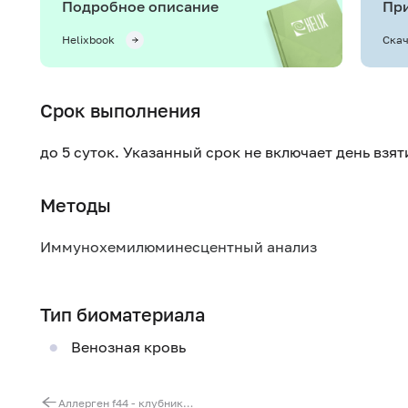
Подробное описание
При
Helixbook
Скач
Срок выполнения
до 5 суток. Указанный срок не включает день взя
Методы
Иммунохемилюминесцентный анализ
Тип биоматериала
Венозная кровь
Аллерген f44 - клубника, IgG