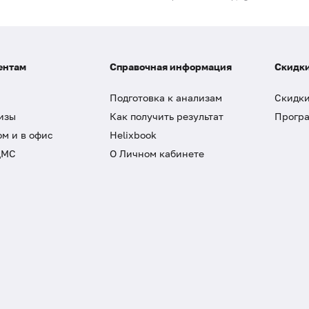
ентам
Справочная информация
Скидки
Подготовка к анализам
Скидки
изы
Как получить результат
Програ
ом и в офис
Helixbook
ДМС
О Личном кабинете