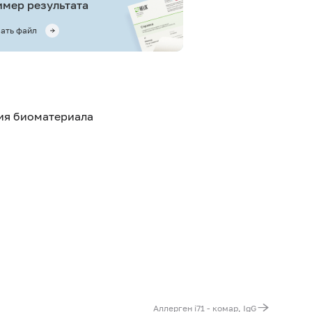
мер результата
ать файл
тия биоматериала
Аллерген i71 - комар, IgG