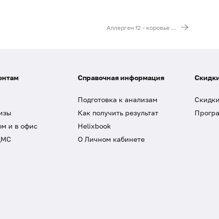
Аллерген f2 - коровье молоко, IgG
ентам
Справочная информация
Скидки
Подготовка к анализам
Скидки
изы
Как получить результат
Програ
ом и в офис
Helixbook
ДМС
О Личном кабинете