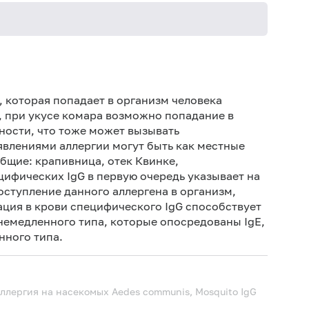
Не кури
 которая попадает в организм человека
, при укусе комара возможно попадание в
ности, что тоже может вызывать
явлениями аллергии могут быть как местные
общие: крапивница, отек Квинке,
ифических IgG в первую очередь указывает на
оступление данного аллергена в организм,
ация в крови специфического IgG способствует
емедленного типа, которые опосредованы IgЕ,
нного типа.
аллергия на насекомых
Aedes communis, Mosquito IgG