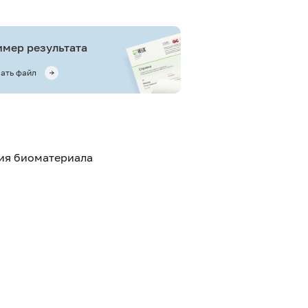
мер результата
ать файл
тия биоматериала