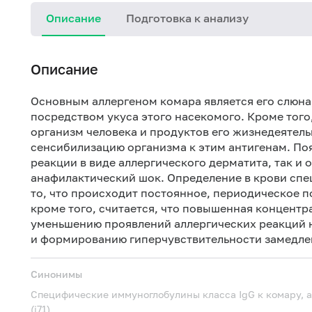
Описание
Подготовка к анализу
Описание
Основным аллергеном комара является его слюна,
посредством укуса этого насекомого. Кроме того
организм человека и продуктов его жизнедеятель
сенсибилизацию организма к этим антигенам. По
реакции в виде аллергического дерматита, так и 
анафилактический шок. Определение в крови спец
то, что происходит постоянное, периодическое п
кроме того, считается, что повышенная концентр
уменьшению проявлений аллергических реакций н
и формированию гиперчувствительности замедле
Синонимы
Специфические иммуноглобулины класса IgG к комару, 
(i71)