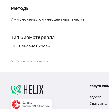
Методы
Иммунохемилюминесцентный анализ
Тип биоматериала
Венозная кровь
Смесь пищевых аллергенов № 51 (IgG): томаты, картофель, морковь, чеснок, горчица
Услуги кли
Адреса
Сдать анал