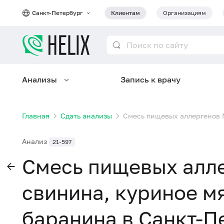
Санкт-Петербург
Клиентам
Организациям
Анализы
Запись к врачу
Главная
Сдать анализы
Смесь пищевых аллергенов №
Анализ
21-597
Смесь пищевых алле
свинина, куриное мя
баранина в Санкт-П