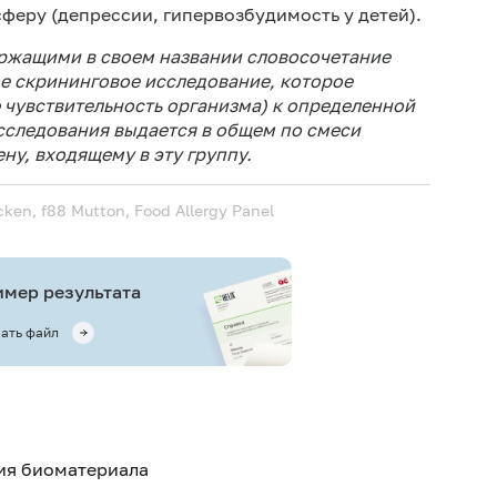
сферу (депрессии, гипервозбудимость у детей).
ержащими в своем названии словосочетание
ое скрининговое исследование, которое
чувствительность организма) к определенной
исследования выдается в общем по смеси
ну, входящему в эту группу.
icken, f88 Mutton, Food Allergy Panel
мер результата
ать файл
тия биоматериала