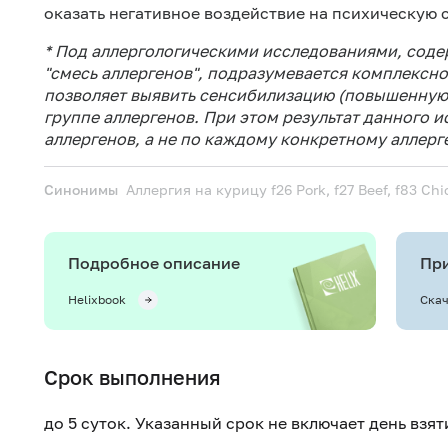
оказать негативное воздействие на психическую 
* Под аллергологическими исследованиями, сод
"смесь аллергенов", подразумевается комплексн
позволяет выявить сенсибилизацию (повышенную 
группе аллергенов. При этом результат данного 
аллергенов, а не по каждому конкретному аллерге
Синонимы
Аллергия на курицу
f26 Pork, f27 Beef, f83 Ch
Подробное описание
При
Helixbook
Скач
Срок выполнения
до 5 суток. Указанный срок не включает день взя