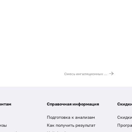
Смесь ингаляционных аллергенов № 1 (IgG): ежа сборная, тимофеевка, японский кедр, амброзия обыкновенная, полынь обыкновенная
ентам
Справочная информация
Скидки
Подготовка к анализам
Скидки
изы
Как получить результат
Програ