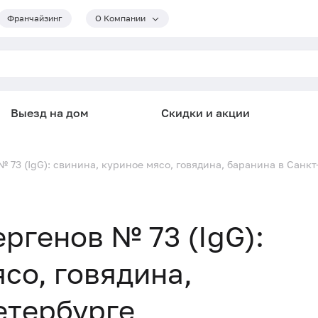
Франчайзинг
О Компании
Выезд на дом
Скидки и акции
 73 (IgG): свинина, куриное мясо, говядина, баранина в Санк
ргенов № 73 (IgG):
со, говядина,
етербурге