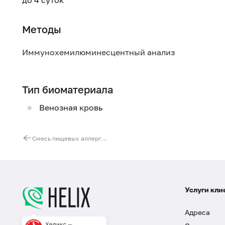
до 4 суток
Методы
Иммунохемилюминесцентный анализ
Тип биоматериала
Венозная кровь
Смесь пищевых аллергенов № 73 (IgG): свинина, куриное мясо, говядина, баранина
Услуги кли
Адреса