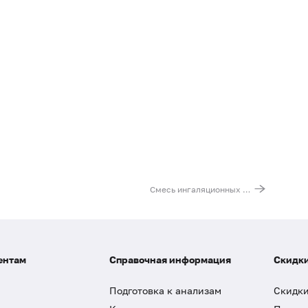
Смесь ингаляционных аллергенов № 2 (IgG): тимофеевка, Alternaria alternata (tenuis), берёза, полынь обыкновенная
ентам
Справочная информация
Скидки
Подготовка к анализам
Скидки