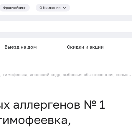
Франчайзинг
О Компании
Выезд на дом
Скидки и акции
я, тимофеевка, японский кедр, амброзия обыкновенная, полынь
х аллергенов № 1
 тимофеевка,