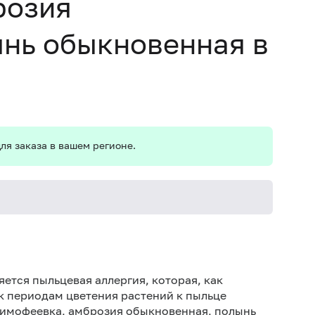
розия
ынь обыкновенная в
ля заказа в вашем регионе.
Не кури
ется пыльцевая аллергия, которая, как
к периодам цветения растений к пыльце
тимофеевка, амброзия обыкновенная, полынь