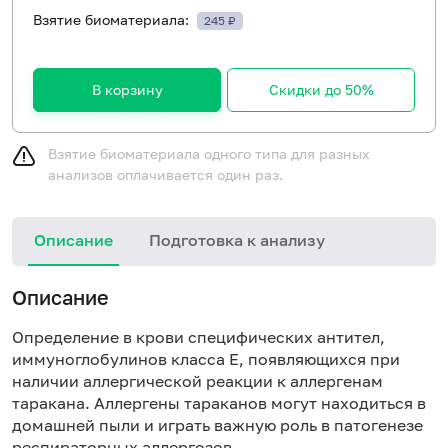
Взятие биоматериала:
245 ₽
В корзину
Скидки до 50%
Взятие биоматериала одного типа для разных
анализов оплачивается один раз.
Описание
Подготовка к анализу
Н
Описание
Определение в крови специфических антител,
иммуноглобулинов класса E, появляющихся при
наличии аллергической реакции к аллергенам
таракана. Аллергены тараканов могут находиться в
домашней пыли и играть важную роль в патогенезе
респираторных аллергозов.