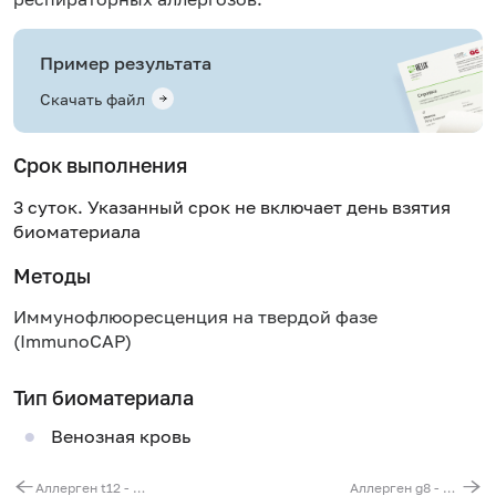
Пример результата
Скачать файл
Срок выполнения
3 суток. Указанный срок не включает день взятия
биоматериала
Методы
Иммунофлюоресценция на твердой фазе
(ImmunoCAP)
Тип биоматериала
Венозная кровь
Аллерген t12 - ива, IgE (ImmunoCAP)
Аллерген g8 - мятлик луговой, IgE (ImmunoCAP)