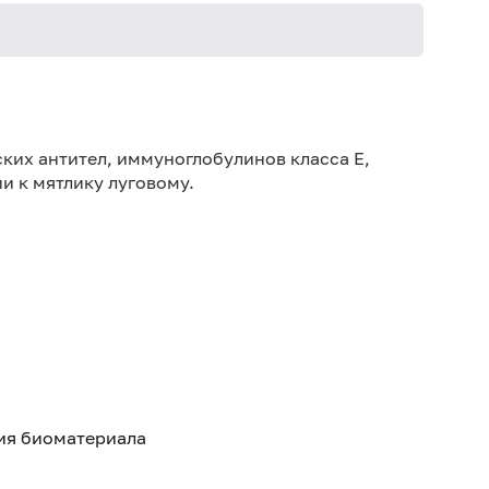
Не кури
ких антител, иммуноглобулинов класса E,
и к мятлику луговому.
тия биоматериала