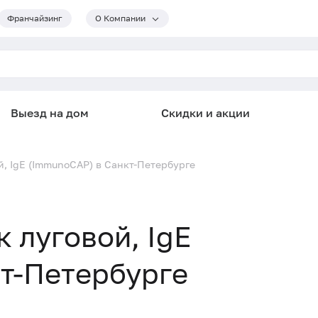
Франчайзинг
О Компании
Выезд на дом
Скидки и акции
й, IgE (ImmunoCAP) в Санкт-Петербурге
к луговой, IgE
т-Петербурге