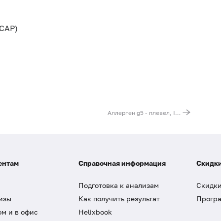
CAP)
Аллерген g5 - плевел, IgE (ImmunoCAP)
ентам
Справочная информация
Скидки
Подготовка к анализам
Скидки
изы
Как получить результат
Програ
ом и в офис
Helixbook