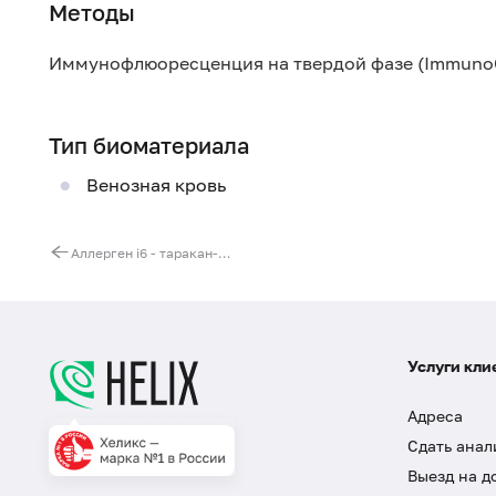
Методы
Иммунофлюоресценция на твердой фазе (Immuno
Тип биоматериала
Венозная кровь
Аллерген i6 - таракан-прусак, IgE (ImmunoCAP)
Услуги кли
Адреса
Сдать анал
Выезд на д