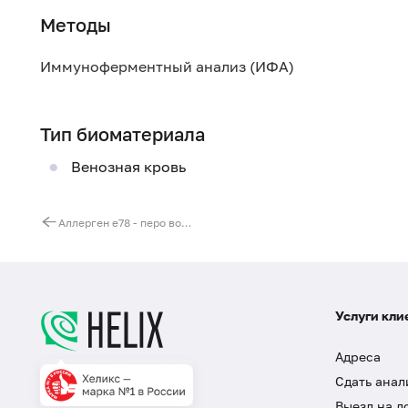
Методы
Иммуноферментный анализ (ИФА)
Тип биоматериала
Венозная кровь
Аллерген e78 - перо волнистого попугая, IgE, ИФА
Услуги кли
Адреса
Сдать анал
Выезд на д