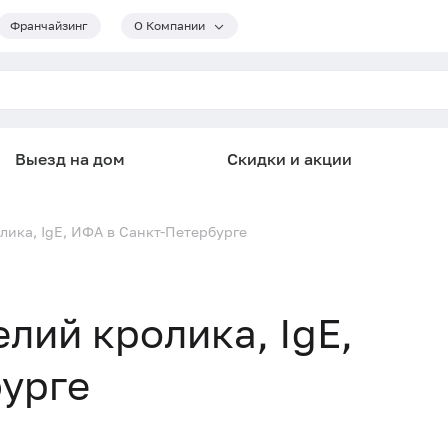
Франчайзинг
О Компании
Выезд на дом
Скидки и акции
олика, IgE, ИФА в Санкт-Петербурге
елий кролика, IgE,
бурге