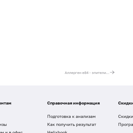
Аллерген e84 - эпителий хомяка, IgE, ИФА
ентам
Справочная информация
Скидки
Подготовка к анализам
Скидки
изы
Как получить результат
Програ
ом и в офис
Helixbook