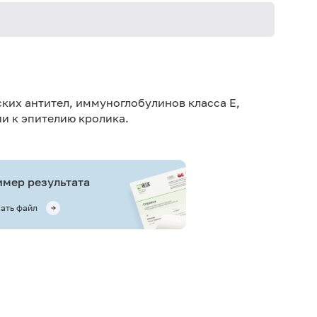
Не кури
ких антител, иммуноглобулинов класса E,
и к эпителию кролика.
мер результата
ать файл