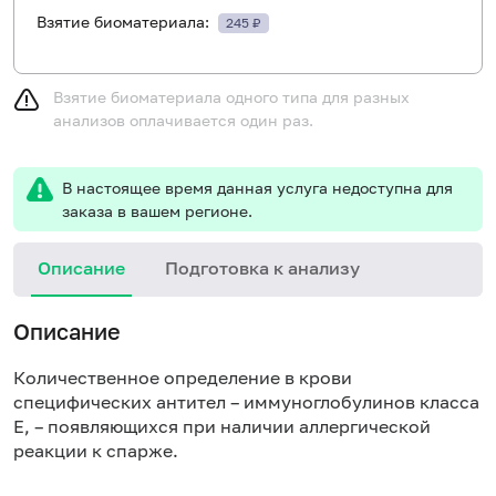
Взятие биоматериала:
245 ₽
Взятие биоматериала одного типа для разных
анализов оплачивается один раз.
В настоящее время данная услуга недоступна для
заказа в вашем регионе.
Описание
Подготовка к анализу
Н
Описание
Количественное определение в крови
специфических антител – иммуноглобулинов класса
E, – появляющихся при наличии аллергической
реакции к спарже.