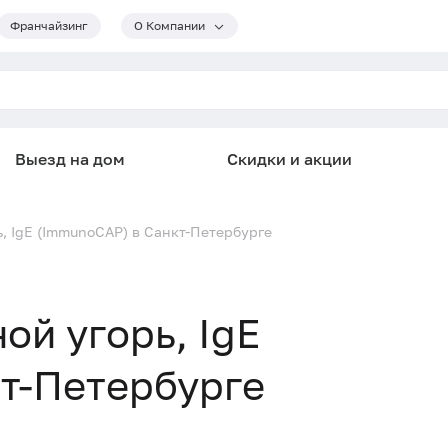
Франчайзинг
О Компании
Выезд на дом
Скидки и акции
ь, IgE (ImmunoCAP) в Санкт-Петербурге
ой угорь, IgE
т-Петербурге