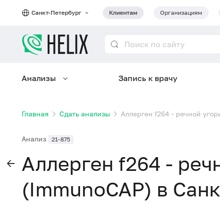
Санкт-Петербург
Клиентам
Организациям
Анализы
Запись к врачу
Главная
Сдать анализы
Аллерген f264 - речной угор
Анализ
21-875
Аллерген f264 - речн
(ImmunoCAP) в Санк