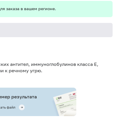
ля заказа в вашем регионе.
Не кури
ких антител, иммуноглобулинов класса E,
и к речному угрю.
мер результата
ать файл