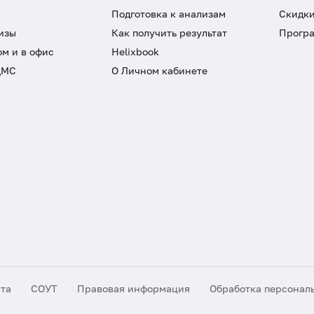
Подготовка к анализам
Скидки
изы
Как получить результат
Програ
ом и в офис
Helixbook
ДМС
О Личном кабинете
йта
СОУТ
Правовая информация
Обработка персонал