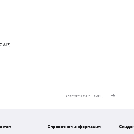
CAP)
Аллерген f265 - тмин, IgE (ImmunoCAP)
ентам
Справочная информация
Скидки