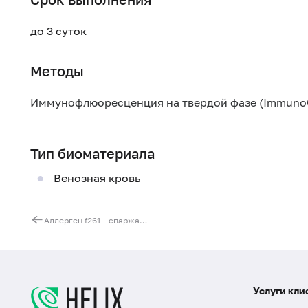
до 3 суток
Методы
Иммунофлюоресценция на твердой фазе (Immuno
Тип биоматериала
Венозная кровь
Аллерген f261 - спаржа, IgE (ImmunoCAP)
Услуги кли