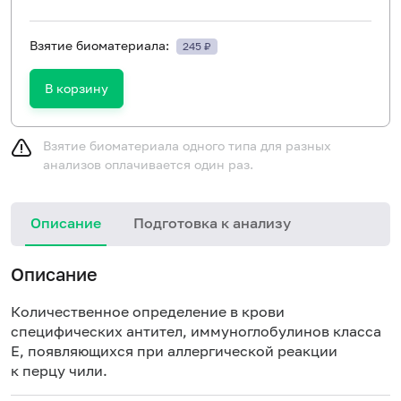
Взятие биоматериала:
245 ₽
В корзину
Взятие биоматериала одного типа для разных
анализов оплачивается один раз.
Описание
Подготовка к анализу
Н
Описание
Количественное определение в крови
специфических антител, иммуноглобулинов класса
E, появляющихся при аллергической реакции
к перцу чили.