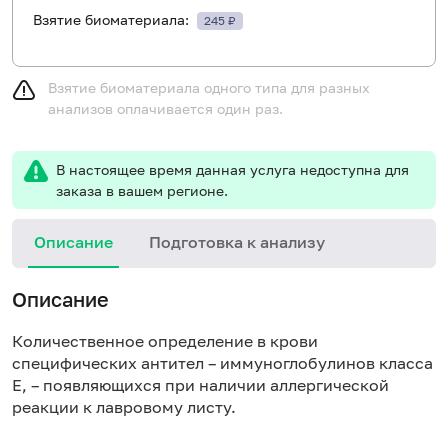
Взятие биоматериала:
245 ₽
Взятие биоматериала одного типа для разных
анализов оплачивается один раз.
В настоящее время данная услуга недоступна для
заказа в вашем регионе.
Описание
Подготовка к анализу
Н
Описание
Количественное определение в крови
специфических антител – иммуноглобулинов класса
E, – появляющихся при наличии аллергической
реакции к лавровому листу.