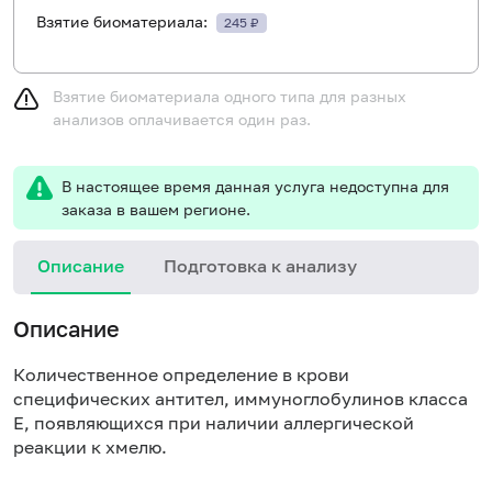
Взятие биоматериала:
245 ₽
Взятие биоматериала одного типа для разных
анализов оплачивается один раз.
В настоящее время данная услуга недоступна для
заказа в вашем регионе.
Описание
Подготовка к анализу
Н
Описание
Количественное определение в крови
специфических антител, иммуноглобулинов класса
E, появляющихся при наличии аллергической
реакции к хмелю.