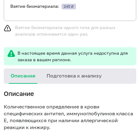
Взятие биоматериала:
245 ₽
Взятие биоматериала одного типа для разных
анализов оплачивается один раз.
В настоящее время данная услуга недоступна для
заказа в вашем регионе.
Описание
Подготовка к анализу
Н
Описание
Количественное определение в крови
специфических антител, иммуноглобулинов класса
E, появляющихся при наличии аллергической
реакции к инжиру.