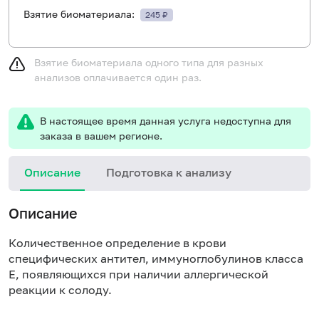
Взятие биоматериала:
245 ₽
Взятие биоматериала одного типа для разных
анализов оплачивается один раз.
В настоящее время данная услуга недоступна для
заказа в вашем регионе.
Описание
Подготовка к анализу
Н
Описание
Количественное определение в крови
специфических антител, иммуноглобулинов класса
E, появляющихся при наличии аллергической
реакции к солоду.