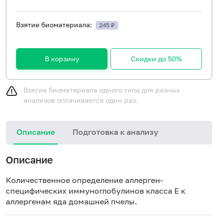
Взятие биоматериала:
245 ₽
В корзину
Скидки до 50%
Взятие биоматериала одного типа для разных
анализов оплачивается один раз.
Описание
Подготовка к анализу
Н
Описание
Количественное определение аллерген-
специфических иммуноглобулинов класса E к
аллергенам яда домашней пчелы.