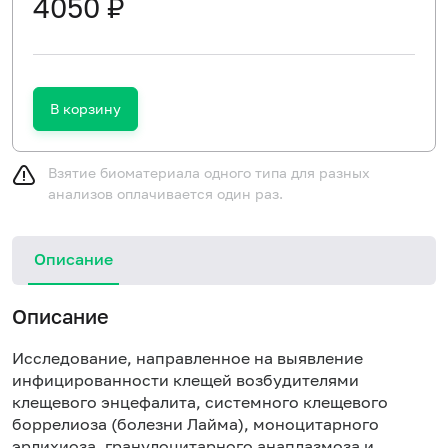
4050 ₽
В корзину
Взятие биоматериала одного типа для разных
анализов оплачивается один раз.
Описание
Описание
Исследование, направленное на выявление
инфицированности клещей возбудителями
клещевого энцефалита, системного клещевого
боррелиоза (болезни Лайма), моноцитарного
эрлихиоза
,
гранулоцитарного анаплазмоза и