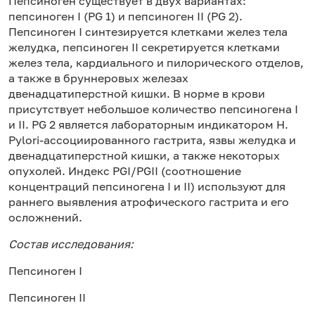
Пепсиноген существует в двух вариантах:
пепсиноген I (PG 1) и пепсиноген II (PG 2).
Пепсиноген I синтезируется клетками желез тела
желудка, пепсиноген II секретируется клетками
желез тела, кардиального и пилорического отделов,
а также в бруннеровых железах
двенадцатиперстной кишки. В норме в крови
присутствует небольшое количество пепсиногена I
и II. PG 2 является лабораторным индикатором H.
Pylori-ассоциированного гастрита, язвы желудка и
двенадцатиперстной кишки, а также некоторых
опухолей. Индекс PGI/PGII (соотношение
концентраций пепсиногена I и II) используют для
раннего выявления атрофического гастрита и его
осложнений.
Состав исследования:
Пепсиноген I
Пепсиноген II