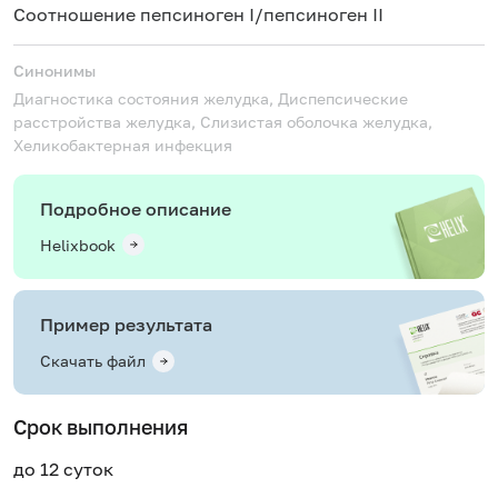
Соотношение пепсиноген I/пепсиноген II
Синонимы
Диагностика состояния желудка, Диспепсические
расстройства желудка, Слизистая оболочка желудка,
Хеликобактерная инфекция
Подробное описание
Helixbook
Пример результата
Скачать файл
Срок выполнения
до 12 суток