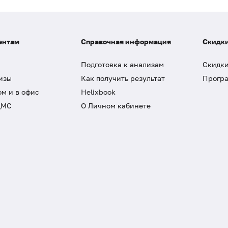
ентам
Справочная информация
Скидки
Подготовка к анализам
Скидки
изы
Как получить результат
Програ
ом и в офис
Helixbook
ДМС
О Личном кабинете