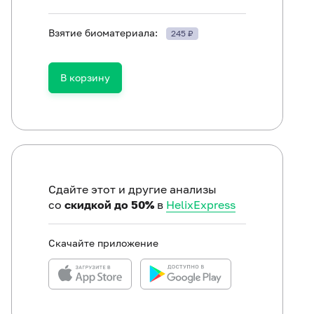
Взятие биоматериала:
245 ₽
Клинический анализ крови (с лейкоцитарной формулой)
В корзину
Альбумин в сыворотке
Витамин B12 (цианокобаламин)
Глюкоза в плазме
Железо в сыворотке
Креатинин в сыворотке (с определением СКФ)
Сдайте этот и другие анализы
со
скидкой до 50%
в
HelixExpress
Мочевая кислота в сыворотке
Мочевина в сыворотке
Скачайте приложение
Белок общий в сыворотке
Холестерол общий
Тиреотропный гормон (ТТГ)