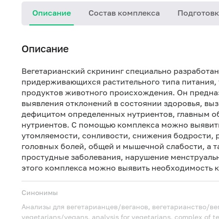
Описание
Состав комплекса
Подготовк
Описание
Вегетарианский скрининг специально разработан
придерживающихся растительного типа питания, 
продуктов животного происхождения. Он предназ
выявления отклонений в состоянии здоровья, в
дефицитом определенных нутриентов, главным об
нутриентов. С помощью комплекса можно выявит
утомляемости, сонливости, снижения бодрости, 
головных болей, общей и мышечной слабости, а т
простудные заболевания, нарушение менструальн
этого комплекса можно выявить необходимость к
Синонимы
Анализы для вегетарианцев/веганов, вегетарианство/ве
vegetarians/vegans, analysis for vegetarians, complex of te