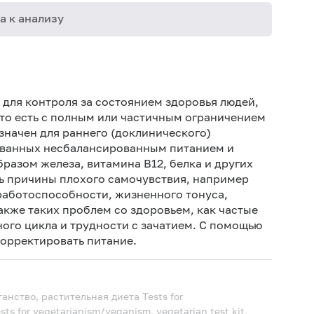
а к анализу
02-005
06-004
 для контроля за состоянием здоровья людей,
06-012
то есть с полным или частичным ограничением
начен для раннего (доклинического)
06-015
ызванных несбалансированным питанием и
06-017
разом железа, витамина В12, белка и других
ь причины плохого самочувствия, например
06-021
работоспособности, жизненного тонуса,
06-033
акже таких проблем со здоровьем, как частые
ого цикла и трудности с зачатием. С помощью
06-034
орректировать питание.
06-035
06-048
ганство, растительная диета
Tests for
08-118
sts for vegetarianism/veganism, vegetarian test kit,