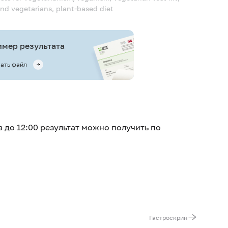
and vegetarians, plant-based diet
мер результата
ать файл
в до 12:00 результат можно получить по
Гастроскрин