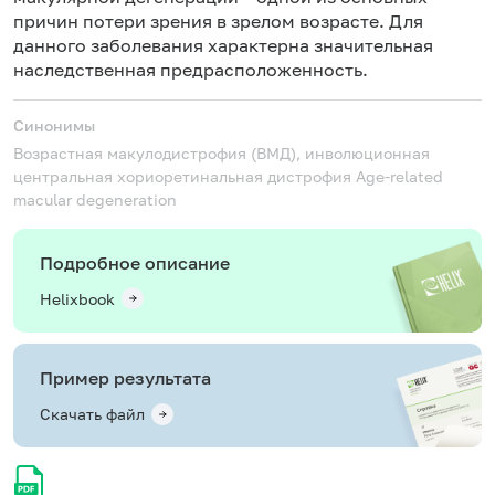
причин потери зрения в зрелом возрасте. Для
данного заболевания характерна значительная
наследственная предрасположенность.
Синонимы
Возрастная макулодистрофия (ВМД), инволюционная
центральная хориоретинальная дистрофия
Age-related
macular degeneration
Подробное описание
Helixbook
Пример результата
Скачать файл