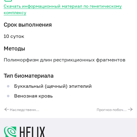
Скачать информационный материал по генетическому
комплексу
Срок выполнения
10 суток
Методы
Полиморфизм длин рестрикционных фрагментов
Тип биоматериала
Буккальный (щечный) эпителий
Венозная кровь
Наследственная гипербилирубинемия. Синдром Жильбера
Прогноз побочных эффектов при терапии препаратом "Иринотекан" ("Камптозар", "Кампто")