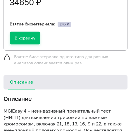
34650 ₽
Взятие биоматериала:
245 ₽
В корзину
Взятие биоматериала одного типа для разных
анализов оплачивается один раз.
Описание
Описание
MGiEasy
4 – неинвазивный пренатальный тест
(НИПТ) для выявления трисомий по важным
хромосомам, включая 21, 18, 13, 16, 9 и 22, а также
анеуплоидий половых хромосом. Осуществляется