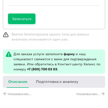
Записаться
Взятие биоматериала одного типа для разных
анализов оплачивается один раз.
Для заказа услуги заполните
форму
и наш
специалист свяжется с вами для подтверждения
заявки. Или обратитесь в Контакт-центр Хеликс по
номеру
+7 (800) 700 03 03
.
Описание
Подготовка к анализу
У
Ультразвуковое исследование селезенки
Ультразвуковое исследование щитовидной железы
п
п