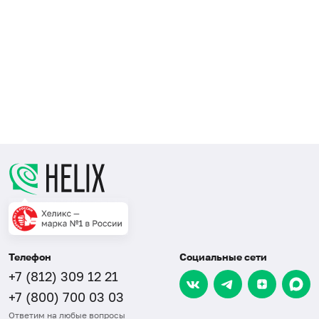
и
п
г
о
н
в
м
э
Телефон
Социальные сети
+7 (812) 309 12 21
+7 (800) 700 03 03
Ответим на любые вопросы