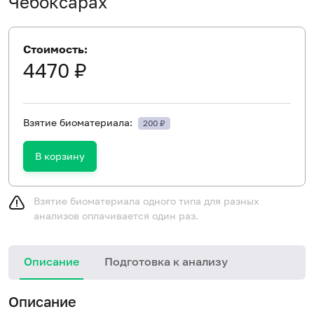
Чебоксарах
Стоимость:
4470 ₽
Взятие биоматериала:
200 ₽
В корзину
Взятие биоматериала одного типа для разных
анализов оплачивается один раз.
Описание
Подготовка к анализу
Н
Описание