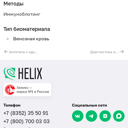
Методы
Иммуноблотинг
Тип биоматериала
Венозная кровь
Антитела к одноцепочечной ДНК (anti-ssDNA, IgG)
Диагностика миастении (антитела к ацетилхолиновому рецептору (АхР))
Телефон
Социальные сети
+7 (8352) 35 50 91
+7 (800) 700 03 03