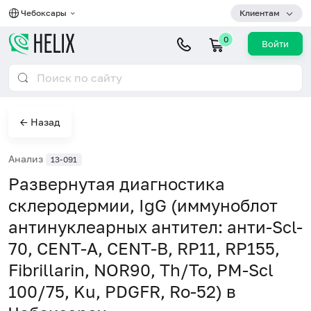
Чебоксары
Клиентам
0
Войти
← Назад
Анализ
13-091
Развернутая диагностика
склеродермии, IgG (иммуноблот
антинуклеарных антител: анти-Scl-
70, CENT-A, CENT-B, RP11, RP155,
Fibrillarin, NOR90, Th/To, PM-Scl
100/75, Ku, PDGFR, Ro-52) в