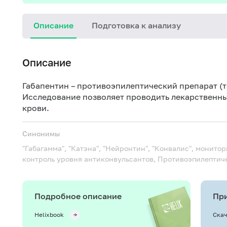
Описание
Подготовка к анализу
Описание
Габапентин – противоэпилептический препарат (т
Исследование позволяет проводить лекарственн
крови.
Синонимы
"Габагамма", "Катэна", "Нейронтин", "Конвалис", монито
контроль уровня антиконвульсантов, Противоэпилептич
Подробное описание
При
Helixbook
Скач