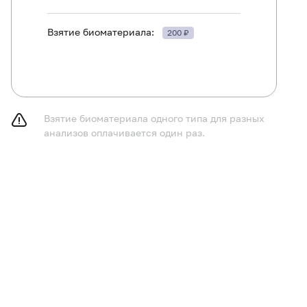
Взятие биоматериала:
200 ₽
енки действующей терапевтической концентрации преп
редного приема препарата или по назначению врача (по
Взятие биоматериала одного типа для разных
анализов оплачивается один раз.