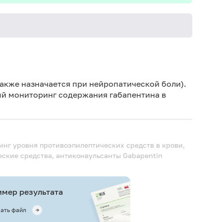
Для оц
до оче
акже назначается при нейропатической боли).
ый мониторинг содержания габапентина в
ринг уровня противоэпилептических средств в крови,
еские средства, антиконвульсанты
Gabapentin
мер результата
ать файл