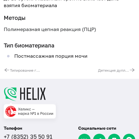
взятия биоматериала
Методы
Полимеразная цепная реакция (ПЦР)
Тип биоматериала
Постмассажная порция мочи
Типирование гена HLA-B51 для диагностики болезни Бехчета
Детекция дупликации/делеции гена РМР22 при болезни Шарко – Мари – Тута 1А и наследственной нейропатии с подверженностью параличу от сдавления
Телефон
Социальные сети
+7 (8352) 35 50 91