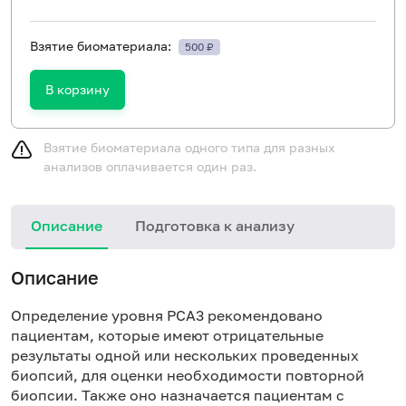
Взятие биоматериала:
500 ₽
В корзину
Взятие биоматериала одного типа для разных
анализов оплачивается один раз.
Описание
Подготовка к анализу
П
Описание
п
в
Определение уровня PCA3 рекомендовано
пациентам, которые имеют отрицательные
результаты одной или нескольких проведенных
биопсий, для оценки необходимости повторной
биопсии. Также оно назначается пациентам с