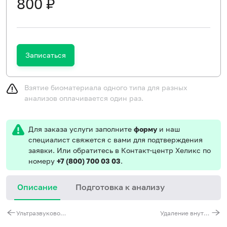
800 ₽
Записаться
Взятие биоматериала одного типа для разных
анализов оплачивается один раз.
Для заказа услуги заполните
форму
и наш
специалист свяжется с вами для подтверждения
заявки. Или обратитесь в Контакт-центр Хеликс по
номеру
+7 (800) 700 03 03
.
Описание
Подготовка к анализу
С
Ультразвуковое исследование печени
Удаление внутриматочной спирали