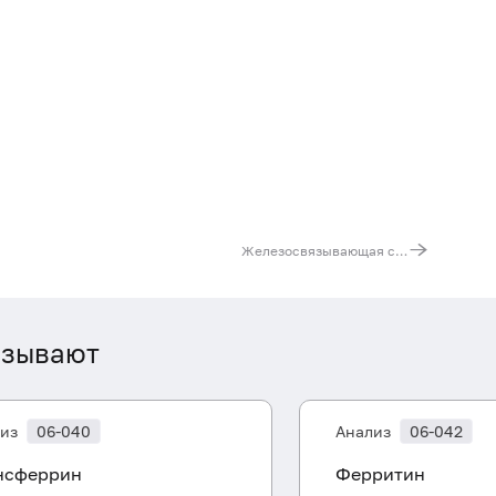
Железосвязывающая способность сыворотки
азывают
из
06-040
Анализ
06-042
нсферрин
Ферритин