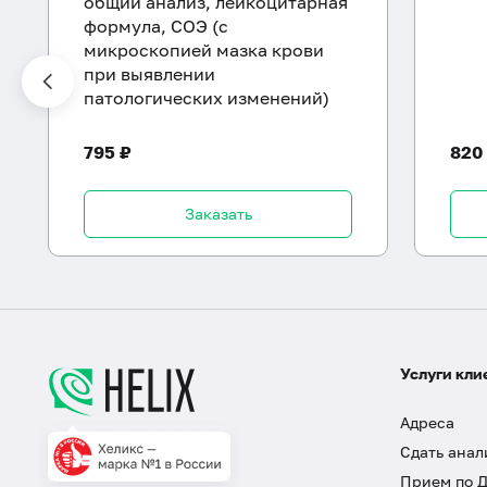
общий анализ, лейкоцитарная
формула, СОЭ (с
микроскопией мазка крови
при выявлении
патологических изменений)
795 ₽
820
Заказать
Услуги кли
Адреса
Сдать анал
Прием по 