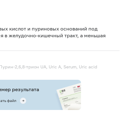
Дет
Дет
овых кислот и пуриновых оснований под
ся в желудочно-кишечный тракт, а меньшая
Не 
вод
Ис
ис
Пурин-2,6,8-трион
UA, Uric A, Serum, Uric acid
Не 
мер результата
ать файл