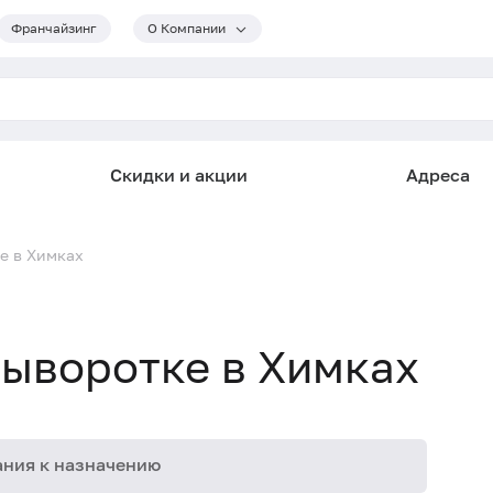
Франчайзинг
О Компании
Скидки и акции
Адреса
е в Химках
сыворотке в Химках
ния к назначению