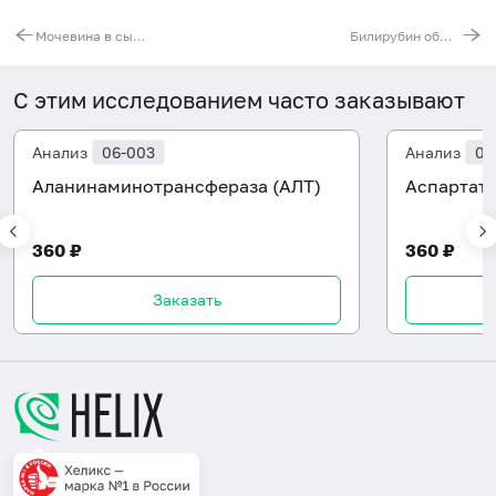
Мочевина в сыворотке
Билирубин общий
С этим исследованием часто заказывают
Анализ
06-003
Анализ
06
Аланинаминотрансфераза (АЛТ)
Аспартат
360 ₽
360 ₽
Заказать