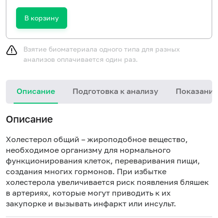
В корзину
Взятие биоматериала одного типа для разных
анализов оплачивается один раз.
Описание
Подготовка к анализу
Показания
Описание
Холестерол общий – жироподобное вещество,
необходимое организму для нормального
функционирования клеток, переваривания пищи,
создания многих гормонов. При избытке
холестерола увеличивается риск появления бляшек
в артериях, которые могут приводить к их
закупорке и вызывать инфаркт или инсульт.