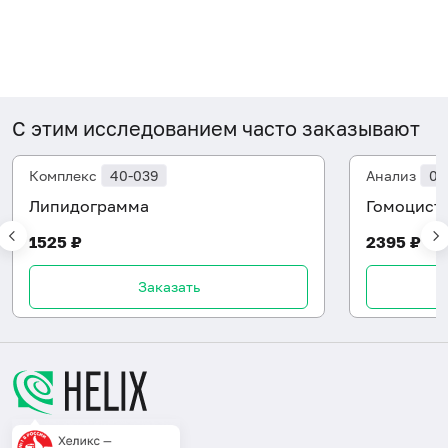
С этим исследованием часто заказывают
Комплекс
40-039
Анализ
06
Липидограмма
Гомоцист
1525 ₽
2395 ₽
Заказать