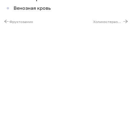
Венозная кровь
Фруктозамин
Холинэстераза в сыворотке