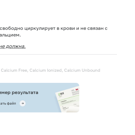
Дет
Дет
свободно циркулирует в крови и не связан с
альцием.
Не 
вод
не должна.
Ис
ис
Не 
, Calcium Free, Calcium Ionized, Calcium Unbound
мер результата
ать файл