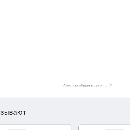
Амилаза общая в суточной моче
азывают