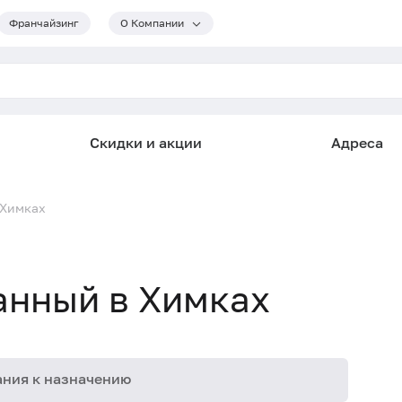
Франчайзинг
О Компании
Скидки и акции
Адреса
 Химках
анный в Химках
ния к назначению