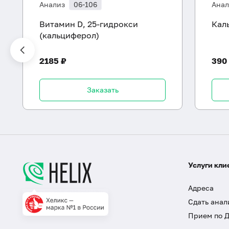
Анализ
06-106
Анал
Витамин D, 25-гидрокси
Кал
(кальциферол)
2185 ₽
390
Заказать
Услуги кли
Адреса
Сдать анал
Прием по 