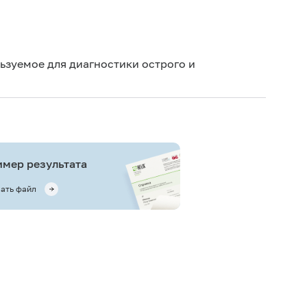
Иск
Иск
ьзуемое для диагностики острого и
сб
мер результата
ать файл