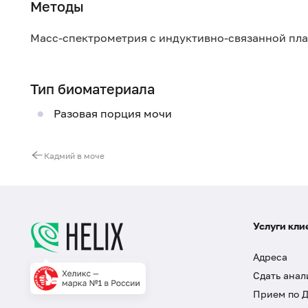
Методы
Масс-спектрометрия с индуктивно-связанной пл
Тип биоматериала
Разовая порция мочи
Кадмий в моче
Услуги кли
Адреса
Сдать анал
Прием по 