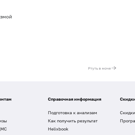
азмой
Ртуть в моче
ентам
Справочная информация
Скидки
Подготовка к анализам
Скидки
изы
Как получить результат
Програ
ДМС
Helixbook