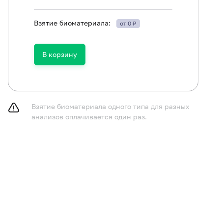
Взятие биоматериала:
от 0 ₽
лючить из рациона алкоголь в течение 24 часов до исс
лючить (по согласованию с врачом) прием мочегонных 
ора мочи.
В корзину
Взятие биоматериала одного типа для разных
анализов оплачивается один раз.