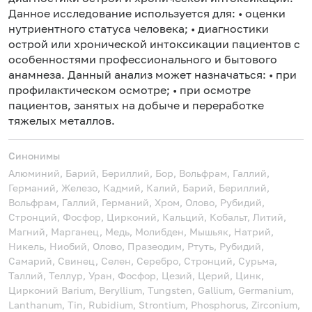
Данное исследование используется для: • оценки
нутриентного статуса человека; • диагностики
острой или хронической интоксикации пациентов с
особенностями профессионального и бытового
анамнеза. Данный анализ может назначаться: • при
профилактическом осмотре; • при осмотре
пациентов, занятых на добыче и переработке
тяжелых металлов.
Синонимы
Алюминий, Барий, Бериллий, Бор, Вольфрам, Галлий,
Германий, Железо, Кадмий, Калий, Барий, Бериллий,
Вольфрам, Галлий, Германий, Хром, Олово, Рубидий,
Стронций, Фосфор, Цирконий, Кальций, Кобальт, Литий,
Магний, Марганец, Медь, Молибден, Мышьяк, Натрий,
Никель, Ниобий, Олово, Празеодим, Ртуть, Рубидий,
Самарий, Свинец, Селен, Серебро, Стронций, Сурьма,
Таллий, Теллур, Уран, Фосфор, Цезий, Церий, Цинк,
Цирконий
Barium, Beryllium, Tungsten, Gallium, Germanium,
Lanthanum, Tin, Rubidium, Strontium, Phosphorus, Zirconium,