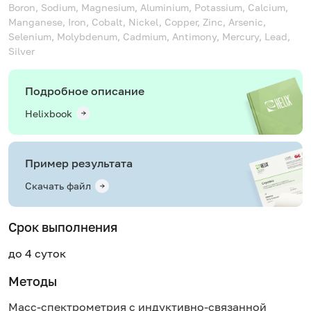
Boron, Sodium, Magnesium, Aluminium, Potassium, Calcium,
Manganese, Iron, Cobalt, Nickel, Copper, Zinc, Arsenic,
Selenium, Molybdenum, Cadmium, Antimony, Mercury, Lead,
Silver
Подробное описание
Helixbook
Пример результата
Скачать файл
Срок выполнения
до 4 суток
Методы
Масс-спектрометрия с индуктивно-связанной